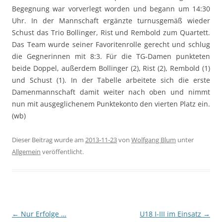
Begegnung war vorverlegt worden und begann um 14:30
Uhr. In der Mannschaft ergänzte turnusgemäß wieder
Schust das Trio Bollinger, Rist und Rembold zum Quartett.
Das Team wurde seiner Favoritenrolle gerecht und schlug
die Gegnerinnen mit 8:3. Für die TG-Damen punkteten
beide Doppel, außerdem Bollinger (2), Rist (2), Rembold (1)
und Schust (1). In der Tabelle arbeitete sich die erste
Damenmannschaft damit weiter nach oben und nimmt
nun mit ausgeglichenem Punktekonto den vierten Platz ein.
(wb)
Dieser Beitrag wurde am
2013-11-23
von
Wolfgang Blum
unter
Allgemein
veröffentlicht.
Beitragsnavigation
←
Nur Erfolge …
U18 I-III im Einsatz
→