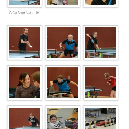
Völlig losgelöst … 😀