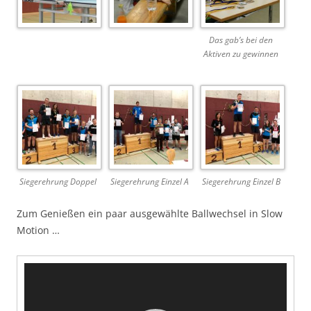
Das gab’s bei den
Aktiven zu gewinnen
Siegerehrung Doppel
Siegerehrung Einzel A
Siegerehrung Einzel B
Zum Genießen ein paar ausgewählte Ballwechsel in Slow
Motion …
Video-
Player