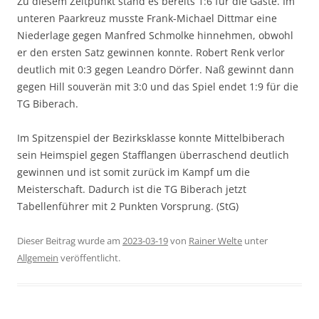
Zu diesem Zeitpunkt stand es bereits 1:6 für die Gäste. Im
unteren Paarkreuz musste Frank-Michael Dittmar eine
Niederlage gegen Manfred Schmolke hinnehmen, obwohl
er den ersten Satz gewinnen konnte. Robert Renk verlor
deutlich mit 0:3 gegen Leandro Dörfer. Naß gewinnt dann
gegen Hill souverän mit 3:0 und das Spiel endet 1:9 für die
TG Biberach.
Im Spitzenspiel der Bezirksklasse konnte Mittelbiberach
sein Heimspiel gegen Stafflangen überraschend deutlich
gewinnen und ist somit zurück im Kampf um die
Meisterschaft. Dadurch ist die TG Biberach jetzt
Tabellenführer mit 2 Punkten Vorsprung. (StG)
Dieser Beitrag wurde am
2023-03-19
von
Rainer Welte
unter
Allgemein
veröffentlicht.