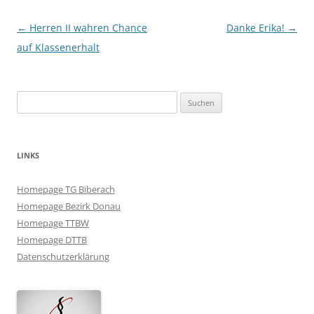
Beitragsnavigation
←
Herren II wahren Chance
Danke Erika!
→
auf Klassenerhalt
Suchen
nach:
LINKS
Homepage TG Biberach
Homepage Bezirk Donau
Homepage TTBW
Homepage DTTB
Datenschutzerklärung