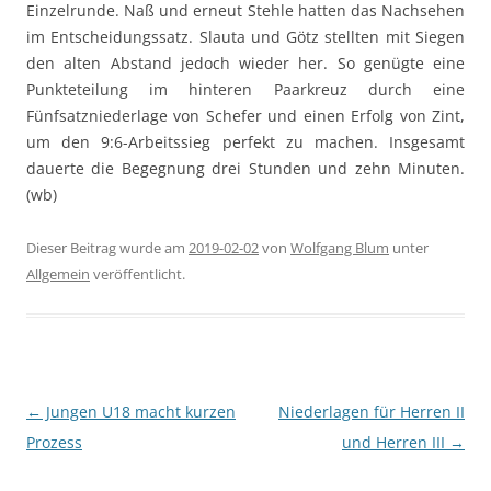
Einzelrunde. Naß und erneut Stehle hatten das Nachsehen
im Entscheidungssatz. Slauta und Götz stellten mit Siegen
den alten Abstand jedoch wieder her. So genügte eine
Punkteteilung im hinteren Paarkreuz durch eine
Fünfsatzniederlage von Schefer und einen Erfolg von Zint,
um den 9:6-Arbeitssieg perfekt zu machen. Insgesamt
dauerte die Begegnung drei Stunden und zehn Minuten.
(wb)
Dieser Beitrag wurde am
2019-02-02
von
Wolfgang Blum
unter
Allgemein
veröffentlicht.
Beitragsnavigation
←
Jungen U18 macht kurzen
Niederlagen für Herren II
Prozess
und Herren III
→