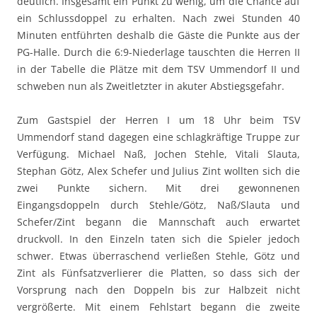
deutlich. Insgesamt ein Punkt zu wenig, um die Chance auf
ein Schlussdoppel zu erhalten. Nach zwei Stunden 40
Minuten entführten deshalb die Gäste die Punkte aus der
PG-Halle. Durch die 6:9-Niederlage tauschten die Herren II
in der Tabelle die Plätze mit dem TSV Ummendorf II und
schweben nun als Zweitletzter in akuter Abstiegsgefahr.
Zum Gastspiel der Herren I um 18 Uhr beim TSV
Ummendorf stand dagegen eine schlagkräftige Truppe zur
Verfügung. Michael Naß, Jochen Stehle, Vitali Slauta,
Stephan Götz, Alex Schefer und Julius Zint wollten sich die
zwei Punkte sichern. Mit drei gewonnenen
Eingangsdoppeln durch Stehle/Götz, Naß/Slauta und
Schefer/Zint begann die Mannschaft auch erwartet
druckvoll. In den Einzeln taten sich die Spieler jedoch
schwer. Etwas überraschend verließen Stehle, Götz und
Zint als Fünfsatzverlierer die Platten, so dass sich der
Vorsprung nach den Doppeln bis zur Halbzeit nicht
vergrößerte. Mit einem Fehlstart begann die zweite