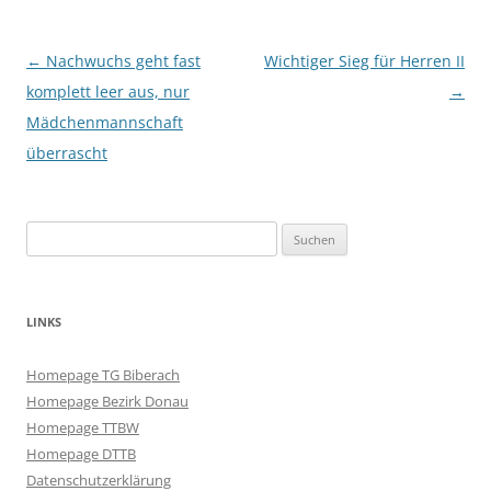
Beitragsnavigation
←
Nachwuchs geht fast
Wichtiger Sieg für Herren II
komplett leer aus, nur
→
Mädchenmannschaft
überrascht
Suchen
nach:
LINKS
Homepage TG Biberach
Homepage Bezirk Donau
Homepage TTBW
Homepage DTTB
Datenschutzerklärung