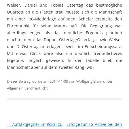
Welser, Daniel und Tobias Ostertag das bestmögliche
Quartett an die Platten trat, musste sich die Mannschaft
mit einer 1:6-Niederlage abfinden. Schefer erspielte den
Ehrenpunkt für seine Mannschaft. Die Begegnung war
allerdings enger als das deutliche Ergebnis glauben
machte, denn das Doppel Ostertag/Ostertag, sowie Welser
und D. Ostertag unterlagen jeweils im Entscheidungssatz.
Mit etwas Glück wäre also ein deutlich freundlicheres
Ergebnis möglich gewesen. In der Tabelle blieb die
Mannschaft aber auf dem zweiten Rang.(wb)
Dieser Beitrag wurde am
2014-11-08
von
Wolfgang Blum
unter
Allgemein
veröffentlicht.
Beitragsnavigation
←
Auftaktgegner im Pokal zu
Erfolge für TG-Aktive bei den