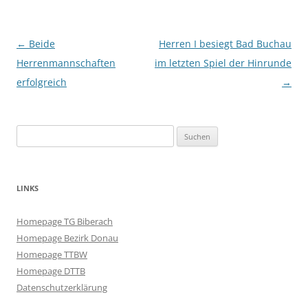
Beitragsnavigation
←
Beide
Herren I besiegt Bad Buchau
Herrenmannschaften
im letzten Spiel der Hinrunde
erfolgreich
→
Suchen
nach:
LINKS
Homepage TG Biberach
Homepage Bezirk Donau
Homepage TTBW
Homepage DTTB
Datenschutzerklärung