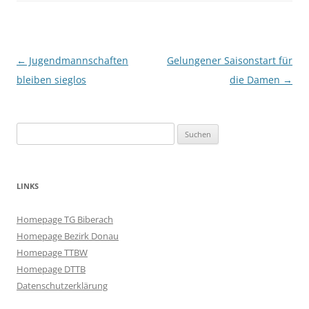
Beitragsnavigation
←
Jugendmannschaften
Gelungener Saisonstart für
bleiben sieglos
die Damen
→
Suchen
nach:
LINKS
Homepage TG Biberach
Homepage Bezirk Donau
Homepage TTBW
Homepage DTTB
Datenschutzerklärung