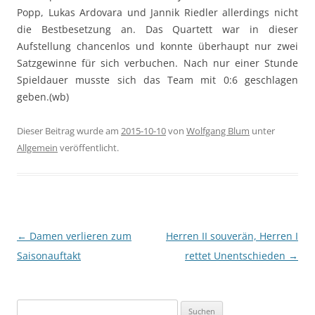
Popp, Lukas Ardovara und Jannik Riedler allerdings nicht
die Bestbesetzung an. Das Quartett war in dieser
Aufstellung chancenlos und konnte überhaupt nur zwei
Satzgewinne für sich verbuchen. Nach nur einer Stunde
Spieldauer musste sich das Team mit 0:6 geschlagen
geben.(wb)
Dieser Beitrag wurde am
2015-10-10
von
Wolfgang Blum
unter
Allgemein
veröffentlicht.
Beitragsnavigation
←
Damen verlieren zum
Herren II souverän, Herren I
Saisonauftakt
rettet Unentschieden
→
Suchen