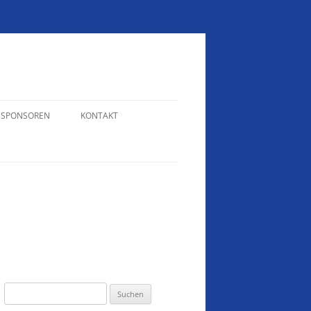
SPONSOREN
KONTAKT
N
WEIHNACHTTURNIER 2024
KONTAKT – RAINER WELTE
VEREINSMEISTERSCHAFTEN 2022
KONTAKT – ERIKA HOFFMANN
VEREINSMEISTERSCHAFTEN 2018
SCHÜTZENTREFF 2017
VEREINSMEISTERSCHAFTEN 2017
SAISONABSCHLUSS 2017
Suchen
nach: