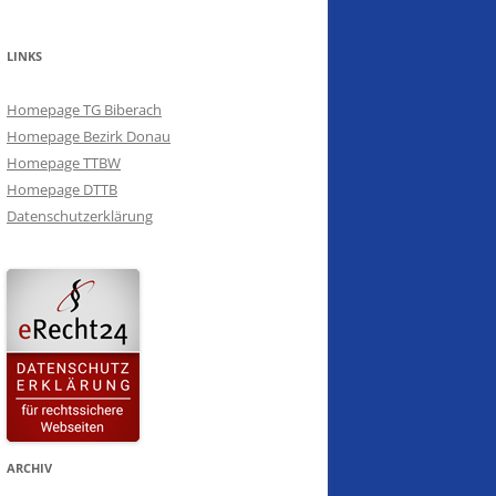
VEREINSMEISTERSCHAFTEN 2016
SCHÜTZENTREFF 2016
LINKS
SAISONABSCHLUSS 2016
Homepage TG Biberach
Homepage Bezirk Donau
VEREINSMEISTERSCHAFTEN 2015
Homepage TTBW
Homepage DTTB
SCHÜTZENTREFF 2014
Datenschutzerklärung
SAISONABSCHLUSS 2014
WEIHNACHTSTURNIER 2013
SCHÜTZENTREFF 2013
SAISONABSCHLUSS 2013
ARCHIV