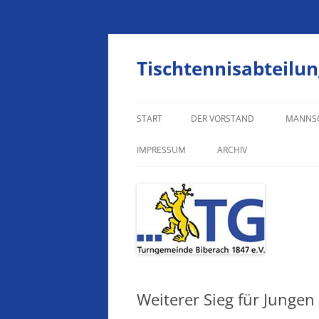
Zum
Inhalt
springen
Tischtennisabteilun
START
DER VORSTAND
MANNS
HERREN
IMPRESSUM
ARCHIV
HERREN
IMPRESSUM
JUNGEN
DATENSCHUTZERKLÄRUNG
JUNGEN
JUNGEN
Weiterer Sieg für Jungen
MÄDCH