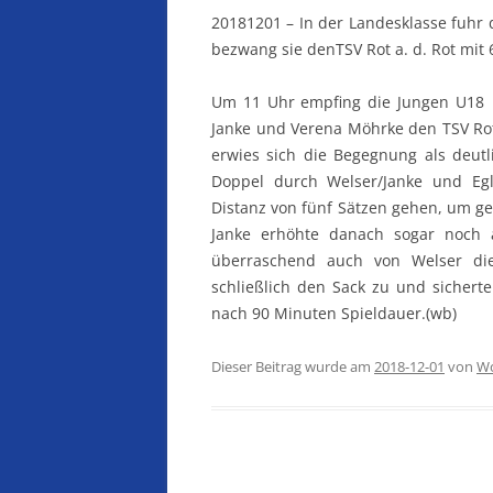
20181201 – In der Landesklasse fuhr 
bezwang sie denTSV Rot a. d. Rot mit 6
Um 11 Uhr empfing die Jungen U18 i
Janke und Verena Möhrke den TSV Rot 
erwies sich die Begegnung als deutl
Doppel durch Welser/Janke und Eg
Distanz von fünf Sätzen gehen, um g
Janke erhöhte danach sogar noch 
überraschend auch von Welser di
schließlich den Sack zu und sicherte
nach 90 Minuten Spieldauer.(wb)
Dieser Beitrag wurde am
2018-12-01
von
Wo