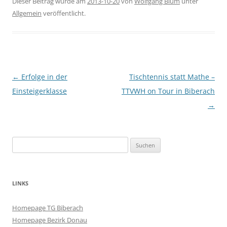
Dieser Beitrag wurde am
2013-10-20
von
Wolfgang Blum
unter
Allgemein
veröffentlicht.
Beitragsnavigation
←
Erfolge in der
Tischtennis statt Mathe –
Einsteigerklasse
TTVWH on Tour in Biberach
→
Suchen
nach:
LINKS
Homepage TG Biberach
Homepage Bezirk Donau