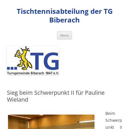
Zum
Inhalt
Tischtennisabteilung der TG
springen
Biberach
Menü
Sieg beim Schwerpunkt II für Pauline
Wieland
Beim
Schwerp
unkt II