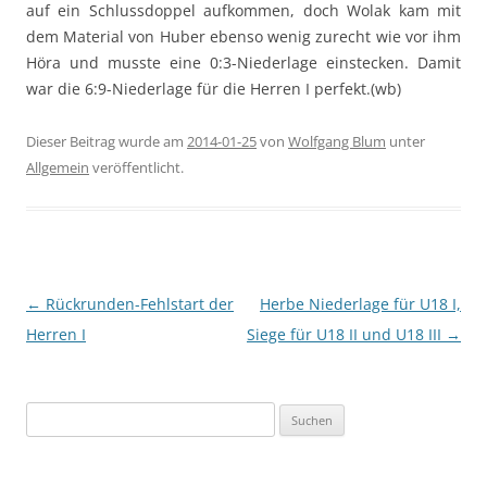
auf ein Schlussdoppel aufkommen, doch Wolak kam mit
dem Material von Huber ebenso wenig zurecht wie vor ihm
Höra und musste eine 0:3-Niederlage einstecken. Damit
war die 6:9-Niederlage für die Herren I perfekt.(wb)
Dieser Beitrag wurde am
2014-01-25
von
Wolfgang Blum
unter
Allgemein
veröffentlicht.
Beitragsnavigation
←
Rückrunden-Fehlstart der
Herbe Niederlage für U18 I,
Herren I
Siege für U18 II und U18 III
→
Suchen
nach: