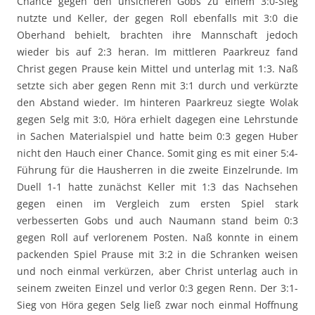
Chance gegen den unsicheren Gobs zu einem 3:0-Sieg
nutzte und Keller, der gegen Roll ebenfalls mit 3:0 die
Oberhand behielt, brachten ihre Mannschaft jedoch
wieder bis auf 2:3 heran. Im mittleren Paarkreuz fand
Christ gegen Prause kein Mittel und unterlag mit 1:3. Naß
setzte sich aber gegen Renn mit 3:1 durch und verkürzte
den Abstand wieder. Im hinteren Paarkreuz siegte Wolak
gegen Selg mit 3:0, Höra erhielt dagegen eine Lehrstunde
in Sachen Materialspiel und hatte beim 0:3 gegen Huber
nicht den Hauch einer Chance. Somit ging es mit einer 5:4-
Führung für die Hausherren in die zweite Einzelrunde. Im
Duell 1-1 hatte zunächst Keller mit 1:3 das Nachsehen
gegen einen im Vergleich zum ersten Spiel stark
verbesserten Gobs und auch Naumann stand beim 0:3
gegen Roll auf verlorenem Posten. Naß konnte in einem
packenden Spiel Prause mit 3:2 in die Schranken weisen
und noch einmal verkürzen, aber Christ unterlag auch in
seinem zweiten Einzel und verlor 0:3 gegen Renn. Der 3:1-
Sieg von Höra gegen Selg ließ zwar noch einmal Hoffnung