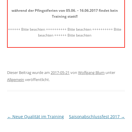
während der Pfingstferien von 05.06. – 16.06.2017 findet kein
Training statt!!
++++++ Bitte beachten ++++++++++ Bitte beachten ++++++++++ Bitte
beachten ++++++ Bitte beachten
Dieser Beitrag wurde am
2017-05-21
von
Wolfgang Blum
unter
Allgemein
veröffentlicht.
Beitragsnavigation
←
Neue Qualität im Training
Saisonabschlussfest 2017
→