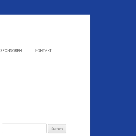
SPONSOREN
KONTAKT
N
WEIHNACHTTURNIER 2024
KONTAKT – RAINER WELTE
VEREINSMEISTERSCHAFTEN 2022
KONTAKT – ERIKA HOFFMANN
VEREINSMEISTERSCHAFTEN 2018
SCHÜTZENTREFF 2017
VEREINSMEISTERSCHAFTEN 2017
SAISONABSCHLUSS 2017
Suchen
nach: