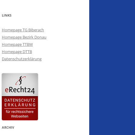
VEREINSMEISTERSCHAFTEN 2016
SCHÜTZENTREFF 2016
LINKS
SAISONABSCHLUSS 2016
Homepage TG Biberach
Homepage Bezirk Donau
VEREINSMEISTERSCHAFTEN 2015
Homepage TTBW
Homepage DTTB
SCHÜTZENTREFF 2014
Datenschutzerklärung
SAISONABSCHLUSS 2014
WEIHNACHTSTURNIER 2013
SCHÜTZENTREFF 2013
SAISONABSCHLUSS 2013
ARCHIV