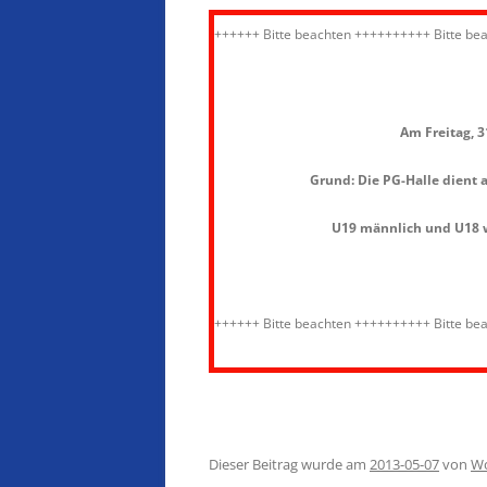
++++++ Bitte beachten ++++++++++ Bitte be
Am Freitag, 31
Grund: Die PG-Halle dient 
U19 männlich und U18 w
++++++ Bitte beachten ++++++++++ Bitte be
Dieser Beitrag wurde am
2013-05-07
von
Wo