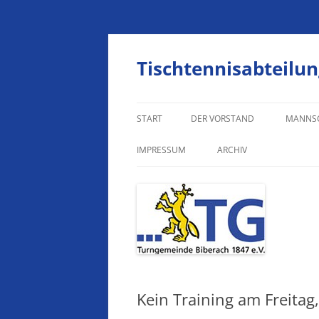
Zum
Inhalt
springen
Tischtennisabteilun
START
DER VORSTAND
MANNS
HERREN
IMPRESSUM
ARCHIV
HERREN
IMPRESSUM
JUNGEN
DATENSCHUTZERKLÄRUNG
JUNGEN
JUNGEN
Kein Training am Freitag,
MÄDCH