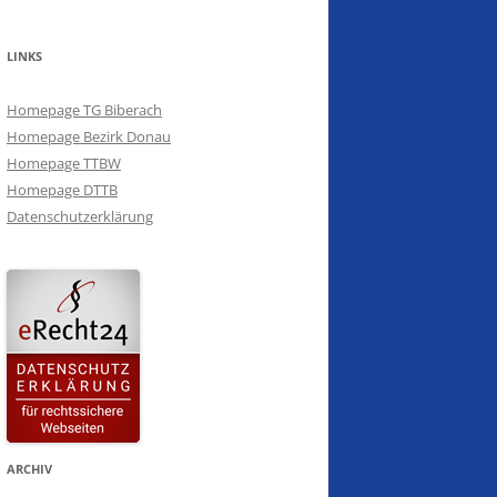
VEREINSMEISTERSCHAFTEN 2016
SCHÜTZENTREFF 2016
LINKS
SAISONABSCHLUSS 2016
Homepage TG Biberach
Homepage Bezirk Donau
VEREINSMEISTERSCHAFTEN 2015
Homepage TTBW
Homepage DTTB
SCHÜTZENTREFF 2014
Datenschutzerklärung
SAISONABSCHLUSS 2014
WEIHNACHTSTURNIER 2013
SCHÜTZENTREFF 2013
SAISONABSCHLUSS 2013
ARCHIV