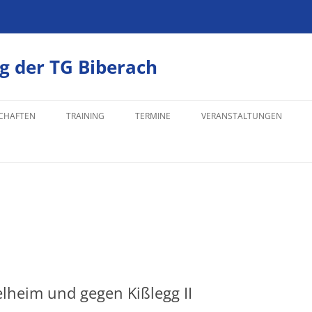
g der TG Biberach
CHAFTEN
TRAINING
TERMINE
VERANSTALTUNGEN
 I 2025/26
INTERNE VERANSTALTUNGE
 II 2025/26
 14 2025/26
 14 II 2025/26
 19 2025/26
lheim und gegen Kißlegg II
EN 15 2025/26