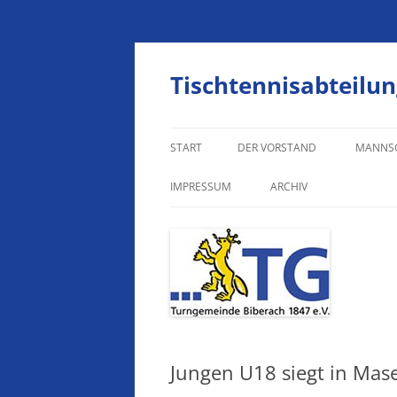
Zum
Inhalt
springen
Tischtennisabteilun
START
DER VORSTAND
MANNS
HERREN
IMPRESSUM
ARCHIV
HERREN
IMPRESSUM
JUNGEN
DATENSCHUTZERKLÄRUNG
JUNGEN
JUNGEN
Jungen U18 siegt in Mase
MÄDCH