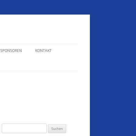
SPONSOREN
KONTAKT
N
WEIHNACHTTURNIER 2024
KONTAKT – RAINER WELTE
VEREINSMEISTERSCHAFTEN 2022
KONTAKT – ERIKA HOFFMANN
VEREINSMEISTERSCHAFTEN 2018
SCHÜTZENTREFF 2017
VEREINSMEISTERSCHAFTEN 2017
SAISONABSCHLUSS 2017
Suchen
nach: