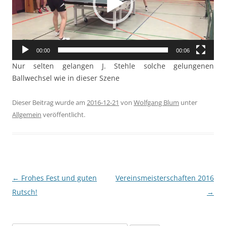
00:00
00:06
Nur selten gelangen J. Stehle solche gelungenen
Ballwechsel wie in dieser Szene
Dieser Beitrag wurde am
2016-12-21
von
Wolfgang Blum
unter
Allgemein
veröffentlicht.
Beitragsnavigation
←
Frohes Fest und guten
Vereinsmeisterschaften 2016
Rutsch!
→