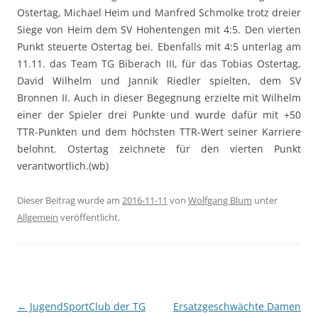
Ostertag, Michael Heim und Manfred Schmolke trotz dreier
Siege von Heim dem SV Hohentengen mit 4:5. Den vierten
Punkt steuerte Ostertag bei. Ebenfalls mit 4:5 unterlag am
11.11. das Team TG Biberach III, für das Tobias Ostertag,
David Wilhelm und Jannik Riedler spielten, dem SV
Bronnen II. Auch in dieser Begegnung erzielte mit Wilhelm
einer der Spieler drei Punkte und wurde dafür mit +50
TTR-Punkten und dem höchsten TTR-Wert seiner Karriere
belohnt. Ostertag zeichnete für den vierten Punkt
verantwortlich.(wb)
Dieser Beitrag wurde am
2016-11-11
von
Wolfgang Blum
unter
Allgemein
veröffentlicht.
Beitragsnavigation
←
JugendSportClub der TG
Ersatzgeschwächte Damen