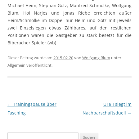
Michael Heim, Stephan Götz, Manfred Schmolke, Wolfgang
Blum, Hoi Narjes und Jonas Riebe erreichten außer
Heim/Schmolke im Doppel nur Heim und Götz mit jeweils
zwei Einzelsiegen etwas Zählbares, auf den restlichen
Positionen waren die Gastgeber zu stark besetzt für die
Biberacher Spieler.(wb)
Dieser Beitrag wurde am
2015-02-20
von
Wolfgang Blum
unter
Allgemein
veröffentlicht.
Beitragsnavigation
←
Trainingspause über
U18 I siegt im
Fasching
Nachbarschaftsduell
→
Suchen