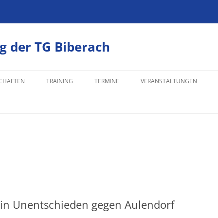
g der TG Biberach
CHAFTEN
TRAINING
TERMINE
VERANSTALTUNGEN
 I 2025/26
INTERNE VERANSTALTUNGE
 II 2025/26
 14 2025/26
 14 II 2025/26
 19 2025/26
in Unentschieden gegen Aulendorf
EN 15 2025/26