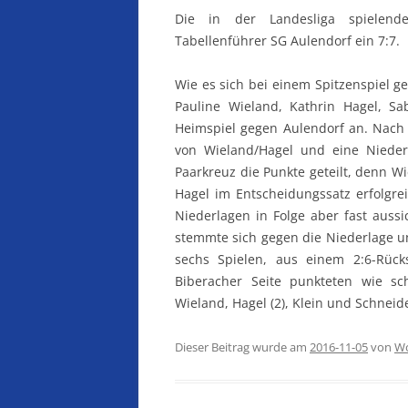
Die in der Landesliga spielen
Tabellenführer SG Aulendorf ein 7:7.
Wie es sich bei einem Spitzenspiel g
Pauline Wieland, Kathrin Hagel, S
Heimspiel gegen Aulendorf an. Nach 
von Wieland/Hagel und eine Nieder
Paarkreuz die Punkte geteilt, denn W
Hagel im Entscheidungssatz erfolgre
Niederlagen in Folge aber fast aussi
stemmte sich gegen die Niederlage und
sechs Spielen, aus einem 2:6-Rüc
Biberacher Seite punkteten wie s
Wieland, Hagel (2), Klein und Schneide
Dieser Beitrag wurde am
2016-11-05
von
Wo