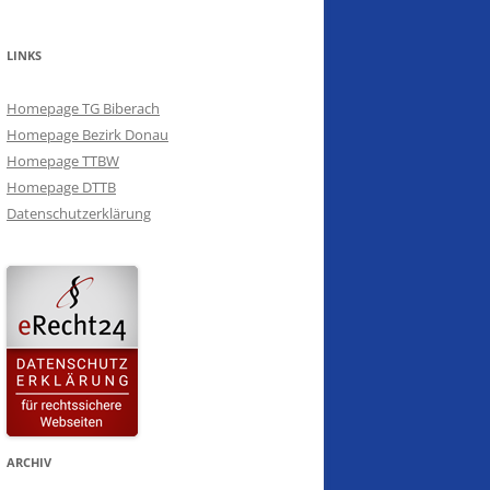
VEREINSMEISTERSCHAFTEN 2016
SCHÜTZENTREFF 2016
LINKS
SAISONABSCHLUSS 2016
Homepage TG Biberach
Homepage Bezirk Donau
VEREINSMEISTERSCHAFTEN 2015
Homepage TTBW
Homepage DTTB
SCHÜTZENTREFF 2014
Datenschutzerklärung
SAISONABSCHLUSS 2014
WEIHNACHTSTURNIER 2013
SCHÜTZENTREFF 2013
SAISONABSCHLUSS 2013
ARCHIV