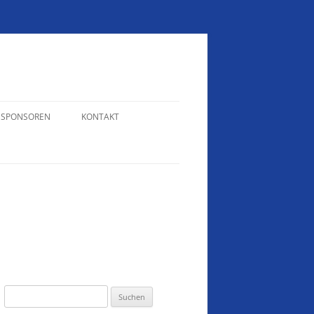
SPONSOREN
KONTAKT
N
WEIHNACHTTURNIER 2024
KONTAKT – RAINER WELTE
VEREINSMEISTERSCHAFTEN 2022
KONTAKT – ERIKA HOFFMANN
VEREINSMEISTERSCHAFTEN 2018
SCHÜTZENTREFF 2017
VEREINSMEISTERSCHAFTEN 2017
SAISONABSCHLUSS 2017
Suchen
nach: