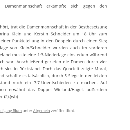
de Damenmannschaft erkämpfte sich gegen den
ehört, trat die Damenmannschaft in der Bestbesetzung
abrina Klein und Kerstin Schneider um 18 Uhr zum
einer Punkteteilung in den Doppeln durch einen Sieg
lage von Klein/Schneider wurden auch im vorderen
ieland musste eine 1:3-Niederlage einstecken während
ich war. Anschließend gerieten die Damen durch vier
chtslos in Rückstand. Doch das Quartett zeigte Moral,
 schaffte es tatsächlich, durch 5 Siege in den letzten
kstand noch ein 7:7-Unentschieden zu machen. Auf
chon erwähnt das Doppel Wieland/Hagel, außerdem
r (2).(wb)
lfgang Blum
unter
Allgemein
veröffentlicht.