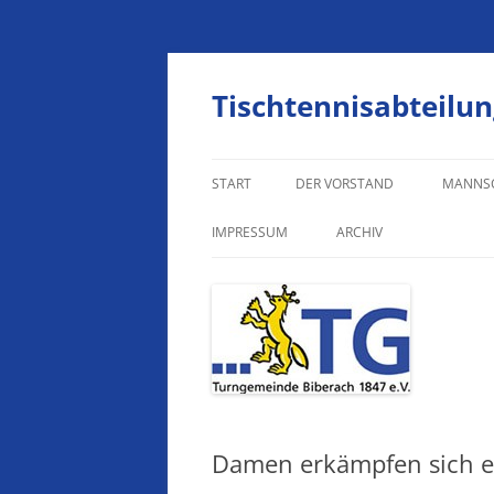
Zum
Inhalt
springen
Tischtennisabteilun
START
DER VORSTAND
MANNS
HERREN
IMPRESSUM
ARCHIV
HERREN
IMPRESSUM
JUNGEN
DATENSCHUTZERKLÄRUNG
JUNGEN
JUNGEN
Damen erkämpfen sich e
MÄDCH