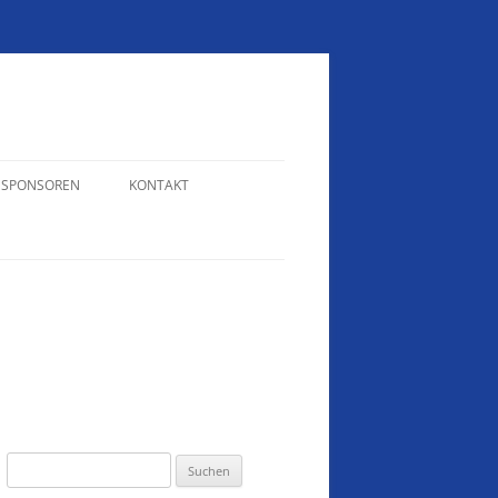
SPONSOREN
KONTAKT
N
WEIHNACHTTURNIER 2024
KONTAKT – RAINER WELTE
VEREINSMEISTERSCHAFTEN 2022
KONTAKT – ERIKA HOFFMANN
VEREINSMEISTERSCHAFTEN 2018
SCHÜTZENTREFF 2017
VEREINSMEISTERSCHAFTEN 2017
SAISONABSCHLUSS 2017
Suchen
nach: