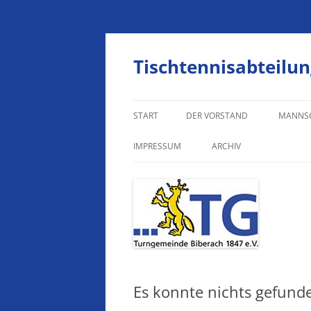
Zum
Inhalt
springen
Tischtennisabteilun
START
DER VORSTAND
MANNS
HERREN
IMPRESSUM
ARCHIV
HERREN
IMPRESSUM
JUNGEN
DATENSCHUTZERKLÄRUNG
JUNGEN
JUNGEN
Es konnte nichts gefund
MÄDCH