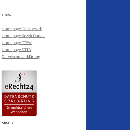
VEREINSMEISTERSCHAFTEN 2016
SCHÜTZENTREFF 2016
LINKS
SAISONABSCHLUSS 2016
Homepage TG Biberach
Homepage Bezirk Donau
VEREINSMEISTERSCHAFTEN 2015
Homepage TTBW
Homepage DTTB
SCHÜTZENTREFF 2014
Datenschutzerklärung
SAISONABSCHLUSS 2014
WEIHNACHTSTURNIER 2013
SCHÜTZENTREFF 2013
SAISONABSCHLUSS 2013
ARCHIV